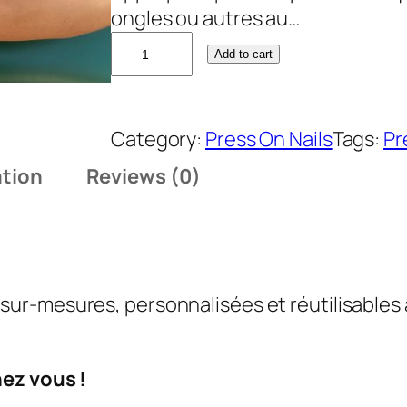
ongles ou autres au…
Add to cart
Category:
Press On Nails
Tags:
Pr
ation
Reviews (0)
sur-mesures, personnalisées et réutilisables
hez vous !