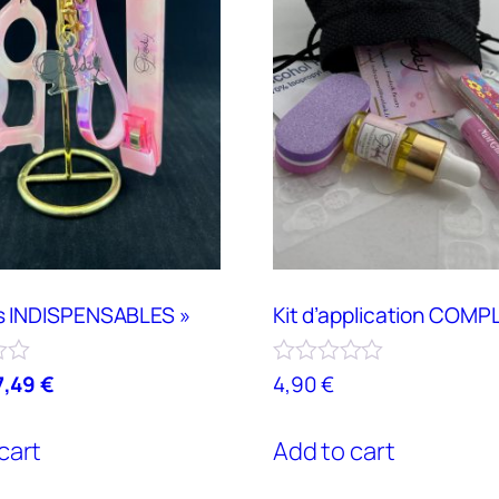
es INDISPENSABLES »
Kit d’application COMP
Rated
7,49
€
4,90
€
0
out
of
cart
Add to cart
5