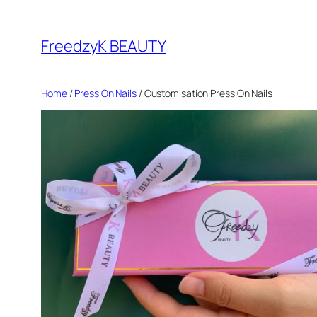
FreedzyK BEAUTY
Home
/
Press On Nails
/ Customisation Press On Nails