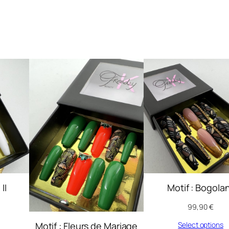
II
Motif : Bogolan
99,90
€
Motif : Fleurs de Mariage
Select options