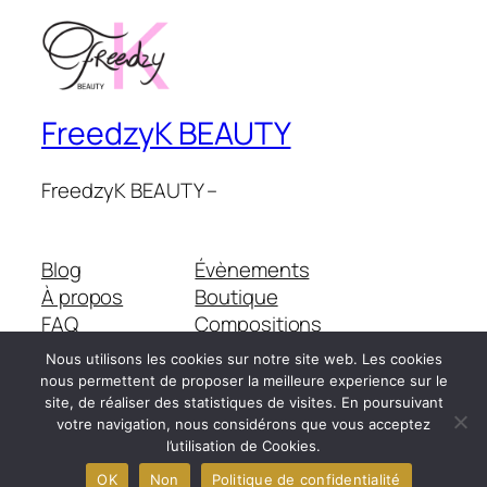
FreedzyK BEAUTY
FreedzyK BEAUTY –
Blog
Évènements
À propos
Boutique
FAQ
Compositions
Auteurs/autrices
Thèmes
Nous utilisons les cookies sur notre site web. Les cookies
nous permettent de proposer la meilleure experience sur le
site, de réaliser des statistiques de visites. En poursuivant
votre navigation, nous considérons que vous acceptez
Twenty Twenty-Five
Conçu avec
WordPress
l’utilisation de Cookies.
OK
Non
Politique de confidentialité