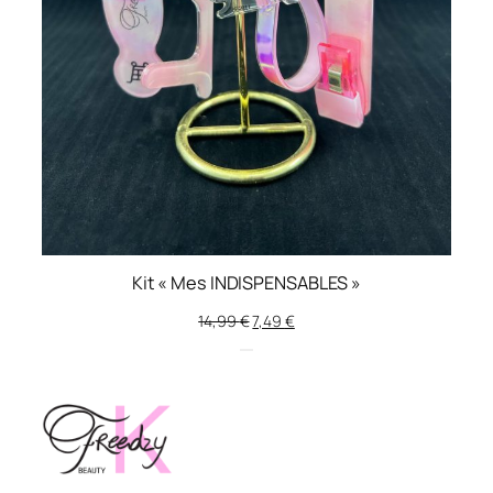
Kit « Mes INDISPENSABLES »
14,99
€
7,49
€