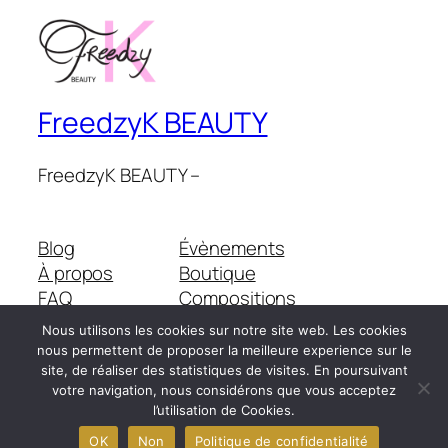
FreedzyK BEAUTY
FreedzyK BEAUTY –
Blog
Évènements
À propos
Boutique
FAQ
Compositions
Auteurs/autrices
Thèmes
Nous utilisons les cookies sur notre site web. Les cookies
nous permettent de proposer la meilleure experience sur le
site, de réaliser des statistiques de visites. En poursuivant
votre navigation, nous considérons que vous acceptez
Twenty Twenty-Five
Conçu avec
WordPress
l’utilisation de Cookies.
OK
Non
Politique de confidentialité