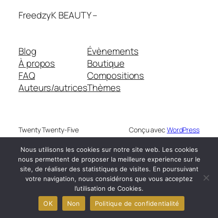
FreedzyK BEAUTY –
Blog
Évènements
À propos
Boutique
FAQ
Compositions
Auteurs/autrices
Thèmes
Twenty Twenty-Five
Conçu avec
WordPress
Nous utilisons les cookies sur notre site web. Les cookies
nous permettent de proposer la meilleure experience sur le
site, de réaliser des statistiques de visites. En poursuivant
votre navigation, nous considérons que vous acceptez
l’utilisation de Cookies.
OK
Non
Politique de confidentialité